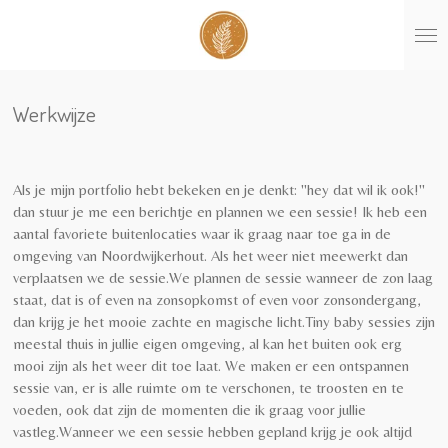
Ga
direct
naar
de
hoofdinhoud
Werkwijze
Als je mijn portfolio hebt bekeken en je denkt: ''hey dat wil ik ook!''
dan stuur je me een berichtje en plannen we een sessie!
Ik heb een
aantal favoriete buitenlocaties waar ik graag naar toe ga in de
omgeving van Noordwijkerhout. Als het weer niet meewerkt dan
verplaatsen we de sessie.
We plannen de sessie wanneer de zon laag
staat, dat is of even na zonsopkomst of even voor zonsondergang,
dan krijg je het mooie zachte en magische licht.
Tiny baby sessies zijn
meestal thuis in jullie eigen omgeving, al kan het buiten ook erg
mooi zijn als het weer dit toe laat. We maken er een ontspannen
sessie van, er is alle ruimte om te verschonen, te troosten en te
voeden, ook dat zijn de momenten die ik graag voor jullie
vastleg.
Wanneer we een sessie hebben gepland krijg je ook altijd